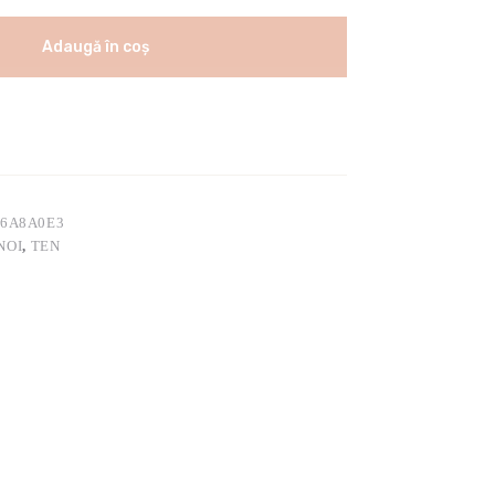
Adaugă în coș
46A8A0E3
NOI
,
TEN