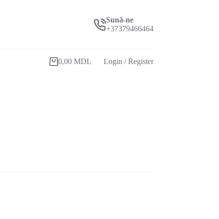
Sună-ne
+37379466464
0,00
MDL
Login / Register
Coș
de
cumpărături