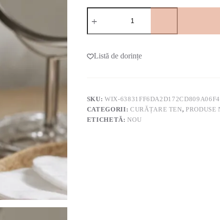
Cantitate
Apa
Micelara
Listă de dorințe
SKU:
WIX-63831FF6DA2D172CD809A06F
CATEGORII:
CURĂȚARE TEN
,
PRODUSE 
ETICHETĂ:
NOU