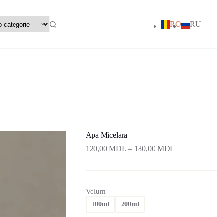
RO
RU
Apa Micelara
Interval
120,00
MDL
–
180,00
MDL
de
prețuri:
120,00 MDL
până
Volum
la
180,00 MDL
100ml
200ml