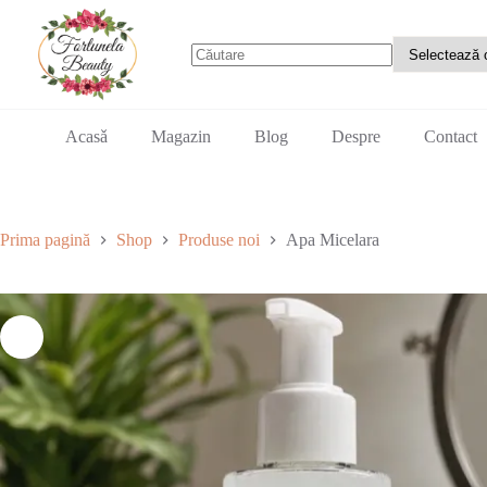
Sari
la
conținut
Niciun
rezultat
Acasǎ
Magazin
Blog
Despre
Contact
Prima pagină
Shop
Produse noi
Apa Micelara